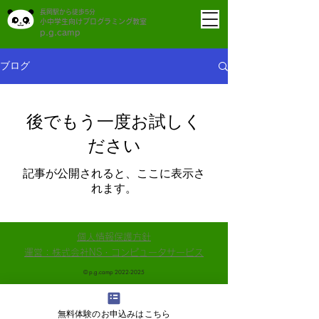
長岡駅から徒歩5分
小中学生向けプログラミング教室
p.g.camp
ブログ
後でもう一度お試しく
ださい
記事が公開されると、ここに表示さ
れます。
​個人情報保護方針
運営：株式会社NS・コンピュータサービス
​© p.g.camp
2022-2025
無料体験のお申込みはこちら